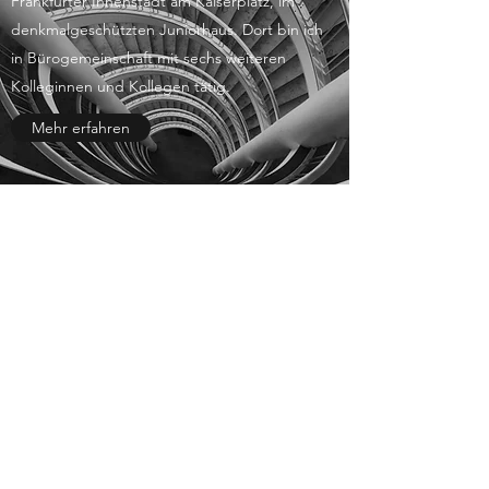
Frankfurter Innenstadt am Kaiserplatz, im
denkmalgeschützten Juniorhaus. Dort bin ich
in Bürogemeinschaft mit sechs weiteren
Kolleginnen und Kollegen tätig.
Mehr erfahren