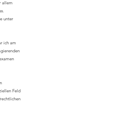
r allem
ss.
e unter
ar ich am
 agierenden
tsexamen
en
iellen Feld
rechtlichen