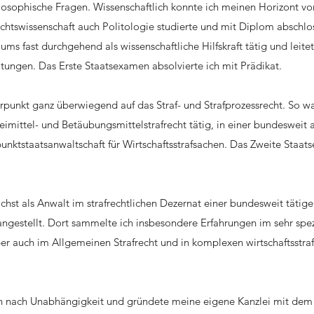
hilosophische Fragen. Wissenschaftlich konnte ich meinen Horizont vo
chtswissenschaft auch Politologie studierte und mit Diplom abschlo
s fast durchgehend als wissenschaftliche Hilfskraft tätig und leitet
ltungen. Das Erste Staatsexamen absolvierte ich mit Prädikat.
rpunkt ganz überwiegend auf das Straf- und Strafprozessrecht. So w
eimittel- und Betäubungsmittelstrafrecht tätig, in einer bundesweit
punktstaatsanwaltschaft für Wirtschaftsstrafsachen. Das Zweite Staa
hst als Anwalt im strafrechtlichen Dezernat einer bundesweit tätig
 angestellt. Dort sammelte ich insbesondere Erfahrungen im sehr spez
ber auch im Allgemeinen Strafrecht und in komplexen wirtschaftsstraf
ch nach Unabhängigkeit und gründete meine eigene Kanzlei mit dem